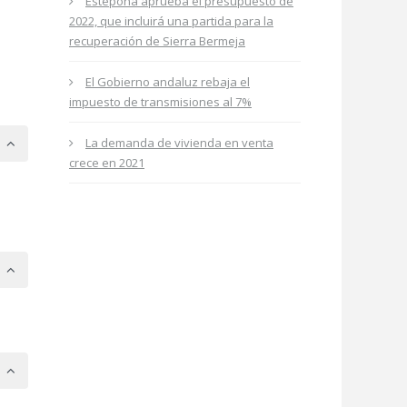
Estepona aprueba el presupuesto de
2022, que incluirá una partida para la
recuperación de Sierra Bermeja
El Gobierno andaluz rebaja el
impuesto de transmisiones al 7%
La demanda de vivienda en venta
crece en 2021