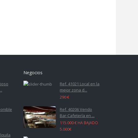
Negocios
cioso
Ref. 41021 Local en la
..
mejor zona d...
290 €
ponible
Ref. 40206 Vendo
Bar-Cafetería en ...
115.000 €
HA BAJADO
5.000€
lquila