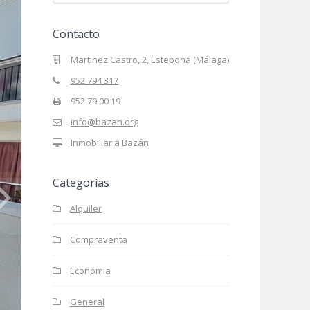
Contacto
Martinez Castro, 2, Estepona (Málaga)
952 794 317
952 79 00 19
info@bazan.org
Inmobiliaria Bazán
Categorías
Alquiler
Compraventa
Economia
General