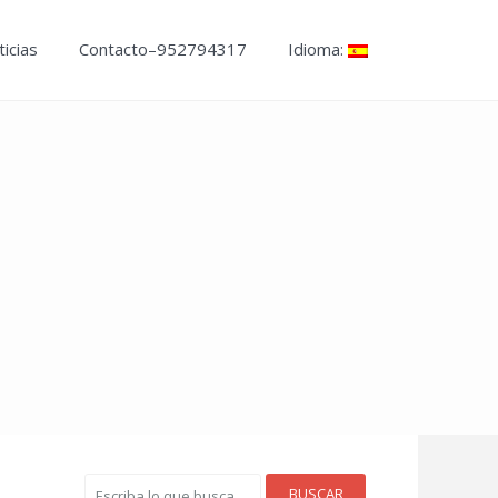
icias
Contacto–952794317
Idioma:
BUSCAR