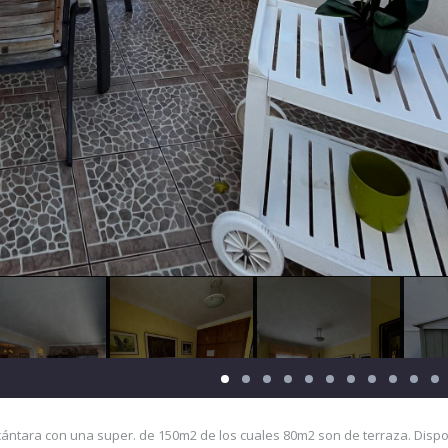
cántara con una super. de 150m2 de los cuales 80m2 son de terraza. Disp