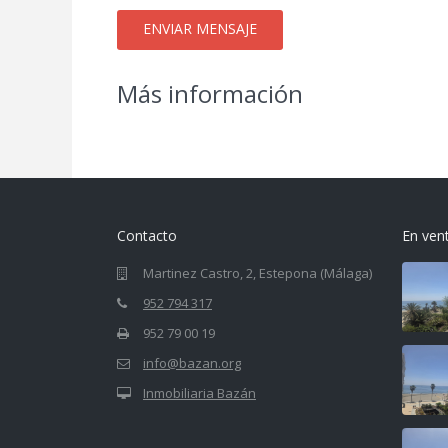
Más información
Contacto
En ven
Martinez Castro, 2, Estepona (Málaga)
952 794 317
952 79 00 19
info@bazan.org
Inmobiliaria Bazán