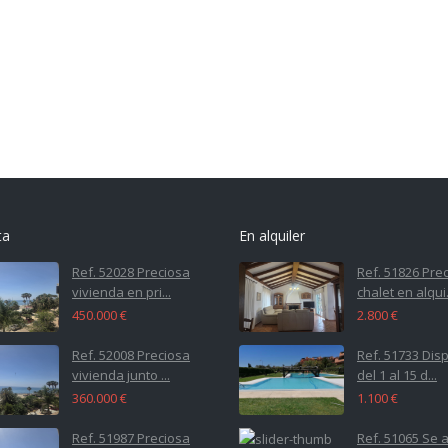
ta
En alquiler
Ref. 52028 Preciosa
Ref. 51826 Pre
vivienda en pri...
chalet en alqui.
450.000 €
2.800 €
Ref. 52008 Preciosa
Ref. 51733 Dis
vivienda junto ...
del 1 al 15 d...
360.000 €
1.100 €
Ref. 51987 Preciosa
Ref. 51065 Se a