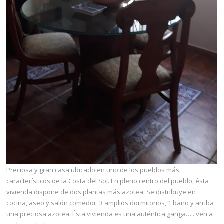
Preciosa y gran casa ubicado en uno de los pueblos más
característicos de la Costa del Sol. En pleno centro del pueblo, ésta
vivienda dispone de dos plantas más azotea. Se distribuye en
cocina, aseo y salón comedor, 3 amplios dormitorios, 1 baño y arriba
una preciosa azotea. Ésta vivienda es una auténtica ganga….. ven a