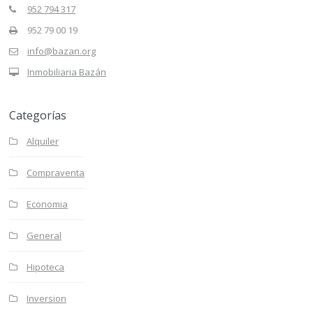
952 794 317
952 79 00 19
info@bazan.org
Inmobiliaria Bazán
Categorías
Alquiler
Compraventa
Economia
General
Hipoteca
Inversion