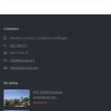
Contacto
Martinez Castro, 2, Estepona (Málaga)
952 794 317
952 79 00 19
info@bazan.org
Inmobiliaria Bazán
En venta
Ref. 52028 Preciosa
vivienda en pri...
450.000 €