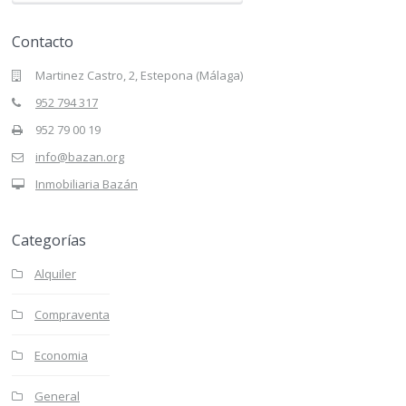
Contacto
Martinez Castro, 2, Estepona (Málaga)
952 794 317
952 79 00 19
info@bazan.org
Inmobiliaria Bazán
Categorías
Alquiler
Compraventa
Economia
General