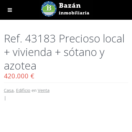
Ref. 43183 Precioso local
+ vivienda + sótano y
azotea
420.000 €
Casa
,
Edificio
en
Venta
|