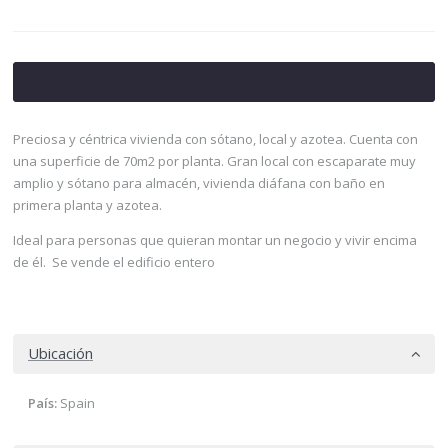
Preciosa y céntrica vivienda con sótano, local y azotea. Cuenta con
una superficie de 70m2 por planta. Gran local con escaparate muy
amplio y sótano para almacén, vivienda diáfana con baño en
primera planta y azotea.
Ideal para personas que quieran montar un negocio y vivir encima
de él. Se vende el edificio entero
Ubicación
País:
Spain