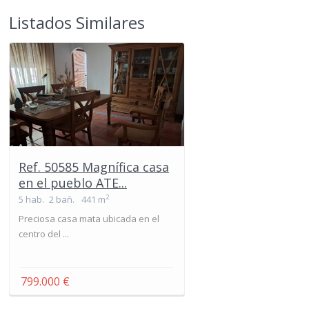
Listados Similares
Ref. 50585 Magnífica casa
en el pueblo ATE...
2
5 hab.
2 bañ.
441 m
Preciosa casa mata ubicada en el
centro del ...
799.000 €