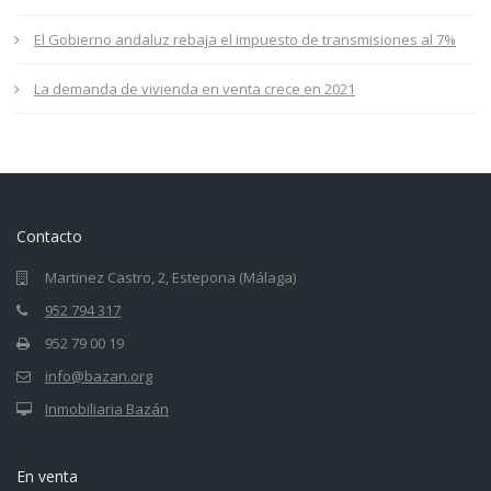
El Gobierno andaluz rebaja el impuesto de transmisiones al 7%
La demanda de vivienda en venta crece en 2021
Contacto
Martinez Castro, 2, Estepona (Málaga)
952 794 317
952 79 00 19
info@bazan.org
Inmobiliaria Bazán
En venta