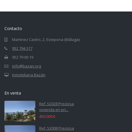
Contacto
Martinez Castro, 2, Estepona (Málaga)
952 794 317
952 79 00 19
info@bazan.org
Inmobiliaria Bazán
En venta
Ref. 52028 Preciosa
vivienda en pri...
450.000 €
Ref. 52008 Preciosa