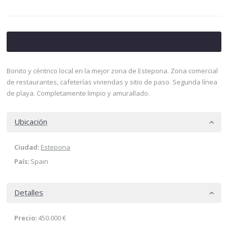
Bonito y céntrico local en la mejor zona de Estepona. Zona comercial
de restaurantes, cafeterías viviendas y sitio de paso. Segunda línea
de playa. Completamente limpio y amurallado.
Ubicación
Ciudad:
Estepona
País:
Spain
Detalles
Precio:
450.000 €