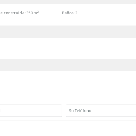
2
ie construida:
350 m
Baños:
2