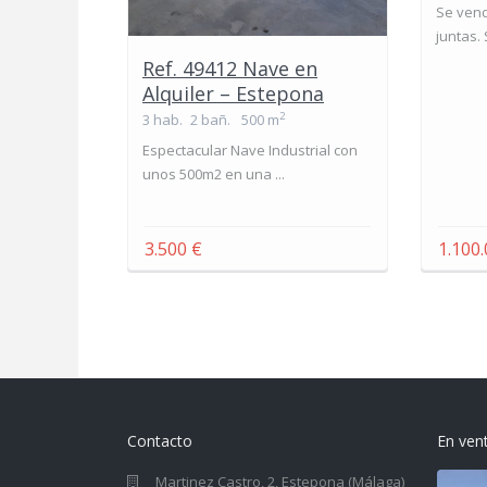
Se ven
juntas. S
Ref. 49412 Nave en
Alquiler – Estepona
2
3 hab.
2 bañ.
500 m
Espectacular Nave Industrial con
unos 500m2 en una ...
3.500 €
1.100
Contacto
En ven
Martinez Castro, 2, Estepona (Málaga)