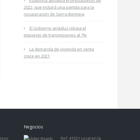
Estepona aprueba el presupuesto de
2022, que incluirá una partida para la
recuperación de Sierra Bermeja
El Gobierno andaluz rebaja el
impuesto de transmisiones al 7%
La demanda de vivienda en venta
crece en 2021
Negocios
cioso
Ref. 41021 Local en la