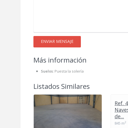
Más información
Suelos
:
Puesta la solería
Listados Similares
Ref. 
Naves
de...
2
845 m