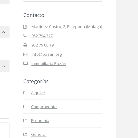
Contacto
Martinez Castro, 2, Estepona (Málaga)
952 794 317
952 79 00 19
info@bazan.org
Inmobiliaria Bazán
Categorías
Alquiler
Compraventa
Economia
General