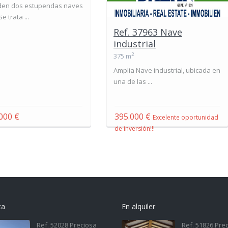
den dos estupendas naves
e trata ...
Ref. 37963 Nave
industrial
2
375 m
Amplia Nave industrial, ubicada en
una de las ...
.000 €
395.000 €
Excelente oportunidad
de inversión!!!
ta
En alquiler
Ref. 52028 Preciosa
Ref. 51826 Pre