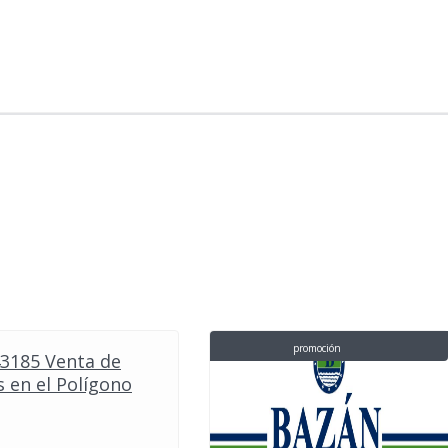
promoción
43185 Venta de
 en el Polígono