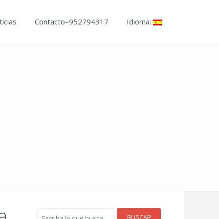
icias
Contacto–952794317
Idioma:
a
BUSCAR