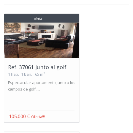
oferta
Ref. 37061 Junto al golf
2
1 hab.
1 bañ.
65 m
Espectacular apartamento junto a los
campos de golf, ...
105.000 €
Oferta!!!