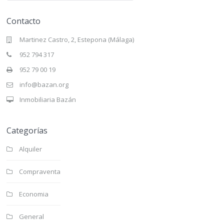
Contacto
Martinez Castro, 2, Estepona (Málaga)
952 794 317
952 79 00 19
info@bazan.org
Inmobiliaria Bazán
Categorías
Alquiler
Compraventa
Economia
General