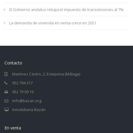
El Gobierno andaluz rebaja el impuesto de transmisiones al 7%
La demanda de vivienda en venta crece en 2021
Contacto
Martinez Castro, 2, Estepona (Málaga)
952 794 317
952 79 00 19
info@bazan.org
Inmobiliaria Bazán
En venta