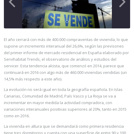
El año cerrará con más de 400.000 compraventas de vivienda, lo que
supone un incremento interanual del 26,6%, según las previsones
del primer informe de mercado residencial en España elaborado por
Servihabitat Trends, el observatorio de análisis y estudios del
servicer. Esta tendencia alcista, que comenzó en 2014, parece que
continuará en 2016 con algo más de 460.000 viviendas vendidas (un
14,5% más respecto a este año).
La evolución no será igual en toda la geografía española. En Islas
Canarias, Comunidad de Madrid, País Vasco y La Rioja se va a
incrementar en mayor medida la actividad compradora, con
variaciones interanuales positivas superiores al 20%, tanto en 2015
como en 2016.
La vivienda en altura que se demandará como primera residencia
tiene tres dormitorios y cuenta con una superficie de entre 90 y 100