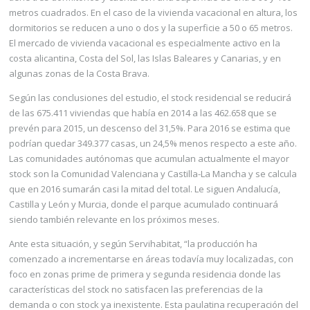
metros cuadrados. En el caso de la vivienda vacacional en altura, los
dormitorios se reducen a uno o dos y la superficie a 50 o 65 metros.
El mercado de vivienda vacacional es especialmente activo en la
costa alicantina, Costa del Sol, las Islas Baleares y Canarias, y en
algunas zonas de la Costa Bra­va.
Según las conclusiones del estudio, el stock residencial se reducirá
de las 675.411 vivien­das que había en 2014 a las 462.658 que se
prevén para 2015, un descenso del 31,5%. Para 2016 se estima que
podrían quedar 349.377 casas, un 24,5% menos respecto a este año.
Las comunidades autónomas que acumulan actualmente el mayor
stock son la Comunidad Valenciana y Castilla-La Mancha y se calcula
que en 2016 sumarán casi la mitad del total. Le siguen Andalucía,
Castilla y León y Murcia, donde el parque acumulado continuará
siendo también relevante en los próximos meses.
Ante esta situación, y según Servihabitat, “la producción ha
comenzado a incrementarse en áreas todavía muy localizadas, con
foco en zonas prime de primera y segunda residencia donde las
caracte­rísticas del stock no satisfacen las preferencias de la
demanda o con stock ya inexistente. Esta paulatina recuperación del