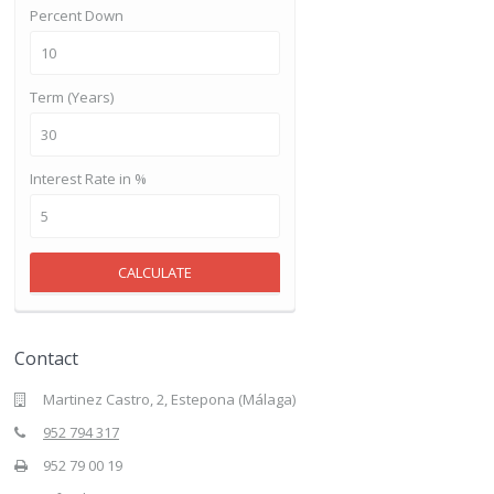
Percent Down
Term (Years)
Interest Rate in %
CALCULATE
Contact
Martinez Castro, 2, Estepona (Málaga)
952 794 317
952 79 00 19