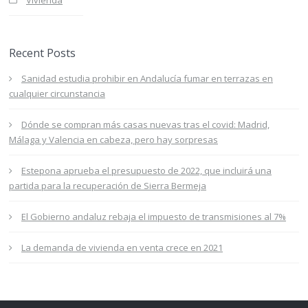
Vivienda
Recent Posts
Sanidad estudia prohibir en Andalucía fumar en terrazas en
cualquier circunstancia
Dónde se compran más casas nuevas tras el covid: Madrid,
Málaga y Valencia en cabeza, pero hay sorpresas
Estepona aprueba el presupuesto de 2022, que incluirá una
partida para la recuperación de Sierra Bermeja
El Gobierno andaluz rebaja el impuesto de transmisiones al 7%
La demanda de vivienda en venta crece en 2021