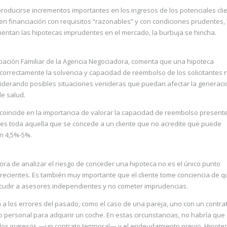
producirse incrementos importantes en los ingresos de los potenciales cli
en financiación con requisitos “razonables” y con condiciones prudentes, 
entan las hipotecas imprudentes en el mercado, la burbuja se hincha.
nciación Familiar de la Agencia Negociadora, comenta que una hipoteca
correctamente la solvencia y capacidad de reembolso de los solicitantes 
siderando posibles situaciones venideras que puedan afectar la generaci
de salud.
, coincide en la importancia de valorar la capacidad de reembolso presente
es toda aquella que se concede a un cliente que no acredite que puede
un 4,5%-5%.
ora de analizar el riesgo de conceder una hipoteca no es el único punto
recientes. Es también muy importante que el cliente tome conciencia de q
cudir a asesores independientes y no cometer imprudencias.
n a los errores del pasado, como el caso de una pareja, uno con un contra
mo personal para adquirir un coche. En estas circunstancias, no habría que
de los ingresos —un contrato temporal— y el endeudamiento previo. Hipote