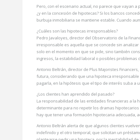
Pero, con el escenario actual, no parece que vayan a 
¿y en la concesión de hipotecas? Si los bancos conced
burbuja inmobiliaria se mantiene estable. Cuando aum
¿Cuáles son las hipotecas irresponsables?
Pedro Javaloyes, director del Observatorio de la Fina
irresponsable es aquella que se concede sin analizar 
solo en el momento en que se pide, sino también con
ingresos, la estabilidad laboral o posibles problemas 
Antonio Beltrán, director de Plus Majoristes Financers
futura, considerando que una hipoteca irresponsable 
pagarla, en la hipótesis que el tipo de interés suba a 
¿Los clientes han aprendido del pasado?
La responsabilidad de las entidades financieras a la h
determinante para no repetir los dramas hipotecarios 
hay que tener una formación hipotecaria adecuada, a
Antonio Beltrán alerta de que algunos clientes vuelve
indefinido y el otro temporal, que solicitan un présta
plantearse pedir una hipoteca, por la inestabilidad 