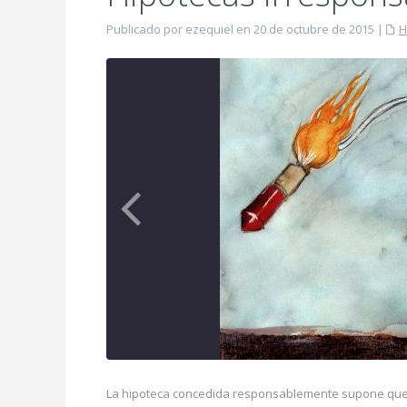
Publicado por ezequiel en 20 de octubre de 2015
|
H
La hipoteca concedida responsablemente supone que el 