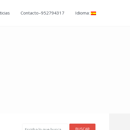
icias
Contacto–952794317
Idioma:
BUSCAR