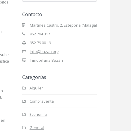
bitos
Contacto
Martinez Castro, 2, Estepona (Málaga)
o
952 794 317
952 79 00 19
info@bazan.org
subir
Inmobiliaria Bazán
ística
Categorías
l
Alquiler
en
NE
Compraventa
Economia
 en
General