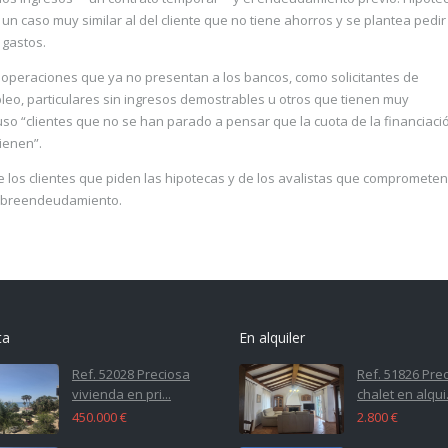
n caso muy similar al del cliente que no tiene ahorros y se plantea pedir
 gastos.
operaciones que ya no presentan a los bancos, como solicitantes de
eo, particulares sin ingresos demostrables u otros que tienen muy
 “clientes que no se han parado a pensar que la cuota de la financiaci
ienen”.
 los clientes que piden las hipotecas y de los avalistas que comprometen
 sobreendeudamiento.
ta
En alquiler
Ref. 52028 Preciosa
Ref. 51826 Pre
vivienda en pri...
chalet en alqui.
450.000 €
2.800 €