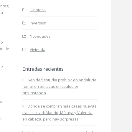
entes;
Hipoteca
la
Inversion
Novedades
no
ón de
Vivienda
 y
Entradas recientes
Sanidad estudia prohibir en Andalucía
fumar en terrazas en cualquier
circunstancia
ue
Dónde se compran más casas nuevas
tras el covid: Madrid, Málaga y Valencia
to
en cabeza, pero hay sorpresas
ca