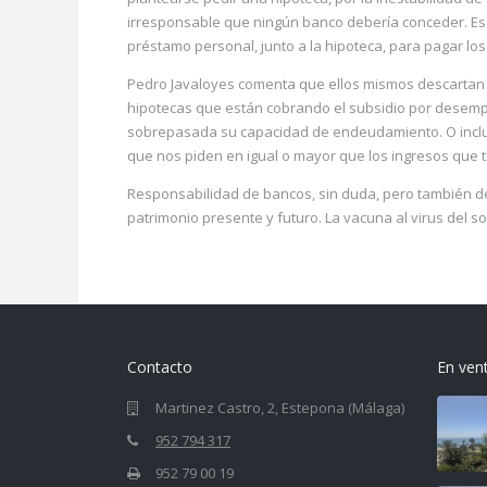
irresponsable que ningún banco debería conceder. Es u
préstamo personal, junto a la hipoteca, para pagar los
Pedro Javaloyes comenta que ellos mismos descartan 
hipotecas que están cobrando el subsidio por desempl
sobrepasada su capacidad de endeudamiento. O incluso
que nos piden en igual o mayor que los ingresos que t
Responsabilidad de bancos, sin duda, pero también de
patrimonio presente y futuro. La vacuna al virus del
Contacto
En ven
Martinez Castro, 2, Estepona (Málaga)
952 794 317
952 79 00 19