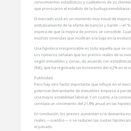
conocimientos estadísticos y cualitativos de su client
que provocaron el estallido de la burbuja inmobiliaria
El mercado está en un momento muy inicial de mejora,
embalsamiento de la oferta de bancos y Sareb —el “b
espera de que la mejora de precios se consolide. Cua
muchas viviendas que incidirán a la baja en la evoluci
Una hipoteca irresponsable es toda aquella que se co
Los números señalan que los precios reales de la vi
según inmuebles y zonas, de acuerdo con estadísticas c
(INE), que ha registrado un incremento del 4,2% en el 
Publicidad
Pero hay otro factor importante que influye en el merc
potencial demandante de inmuebles empieza a percibi
una mayor estabilidad laboral. Y en cuanto a la conex
constata un crecimiento del 21,8% anual en las hipotec
En conclusión, los precios aumentan si la demanda i
reales —sueldos— o se reducen las cuotas hipotecari
el pasado.