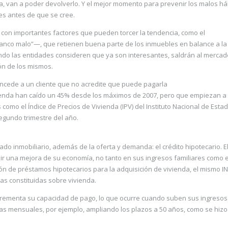
ela, van a poder devolverlo. Y el mejor momento para prevenir los malos há
 es antes de que se cree.
 con importantes factores que pueden torcer la tendencia, como el
anco malo”—, que retienen buena parte de los inmuebles en balance a la
ndo las entidades consideren que ya son interesantes, saldrán al mercad
ón de los mismos.
ncede a un cliente que no acredite que puede pagarla
vienda han caído un 45% desde los máximos de 2007, pero que empiezan a 
omo el Índice de Precios de Vivienda (IPV) del Instituto Nacional de Estad
segundo trimestre del año.
ado inmobiliario, además de la oferta y demanda: el crédito hipotecario. E
r una mejora de su economía, no tanto en sus ingresos familiares como 
ión de préstamos hipotecarios para la adquisición de vivienda, el mismo I
as constituidas sobre vivienda.
ncrementa su capacidad de pago, lo que ocurre cuando suben sus ingresos
as mensuales, por ejemplo, ampliando los plazos a 50 años, como se hizo