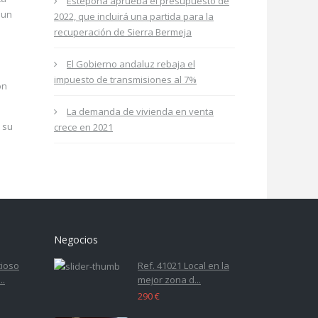
Estepona aprueba el presupuesto de
 un
2022, que incluirá una partida para la
recuperación de Sierra Bermeja
El Gobierno andaluz rebaja el
impuesto de transmisiones al 7%
ón
La demanda de vivienda en venta
 su
crece en 2021
Negocios
cioso
Ref. 41021 Local en la
..
mejor zona d...
290 €