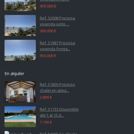
450.000 €
Ref. 52008 Preciosa
vivienda junto ...
360.000 €
Ref. 51987 Preciosa
vivienda fronta...
950.000 €
En alquiler
Ref. 51826 Precioso
chalet en alqui...
2.800 €
Ref. 51733 Disponible
del 1 al 15 d...
1.100 €
Ref. 51065 Se alquila