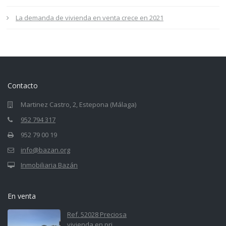
La demanda de vivienda en venta crece en 2021
Contacto
Martinez Castro, 2, Estepona (Málaga)
952 794 317
952 79 00 19
info@bazan.org
Inmobiliaria Bazán
En venta
Ref. 52028 Preciosa
vivienda en pri...