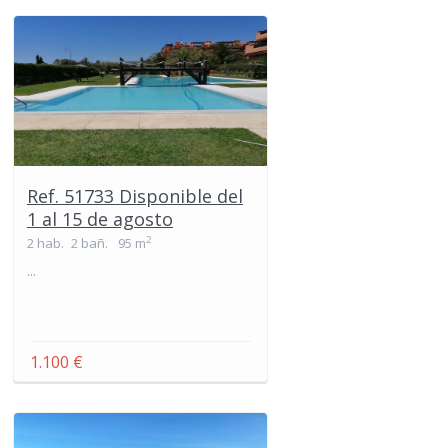
Ref. 51733 Disponible del
1 al 15 de agosto
2
2 hab.
2 bañ.
95 m
...
1.100 €