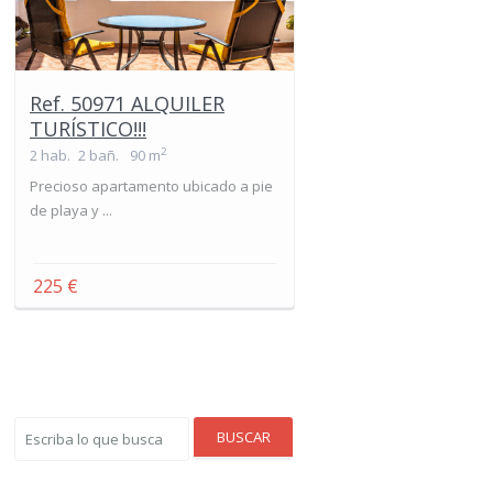
Ref. 50971 ALQUILER
TURÍSTICO!!!
2
2 hab.
2 bañ.
90 m
Precioso apartamento ubicado a pie
de playa y ...
225 €
BUSCAR