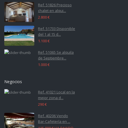
Ref. 51826 Precioso
chalet en alqui...
2.800 €
Ref. 51733 Disponible
del 1 al 15 d...
1.100 €
Ref. 51065 Se alquila
de Septiembre...
1.000 €
Negocios
Ref. 41021 Local en la
mejor zona d...
290 €
Ref. 40206 Vendo
Bar-Cafetería en ...
115.000 €