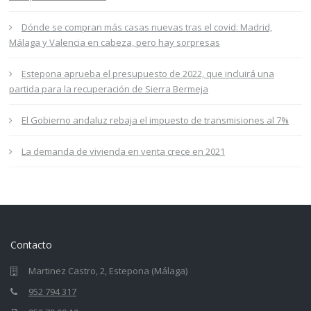
Dónde se compran más casas nuevas tras el covid: Madrid,
Málaga y Valencia en cabeza, pero hay sorpresas
Estepona aprueba el presupuesto de 2022, que incluirá una
partida para la recuperación de Sierra Bermeja
El Gobierno andaluz rebaja el impuesto de transmisiones al 7%
La demanda de vivienda en venta crece en 2021
Contacto
Martinez Castro, 2, Estepona (Málaga)
952 794 317