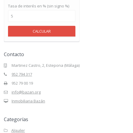
Tasa de interés en % (sin signo %)
CALCULAR
Contacto
Martinez Castro, 2, Estepona (Málaga)
952 794 317
952 79 00 19
info@bazan.org
Inmobiliaria Bazán
Categorías
Alquiler