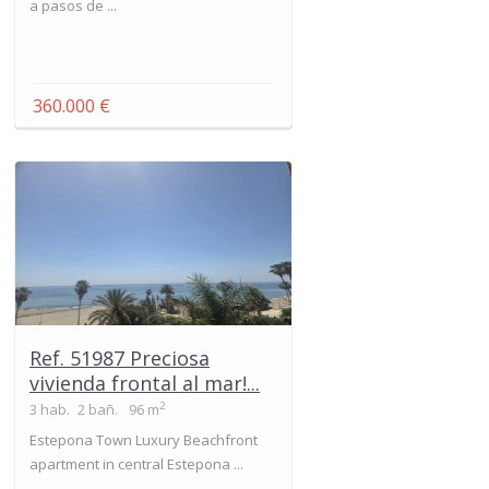
a pasos de ...
360.000 €
Ref. 51987 Preciosa
vivienda frontal al mar!...
2
3 hab.
2 bañ.
96 m
Estepona Town Luxury Beachfront
apartment in central Estepona ...