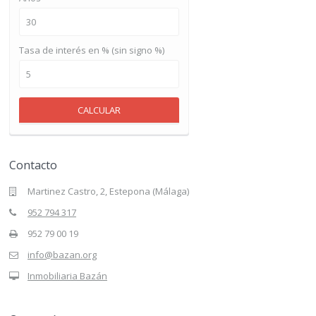
Tasa de interés en % (sin signo %)
CALCULAR
Contacto
Martinez Castro, 2, Estepona (Málaga)
952 794 317
952 79 00 19
info@bazan.org
Inmobiliaria Bazán