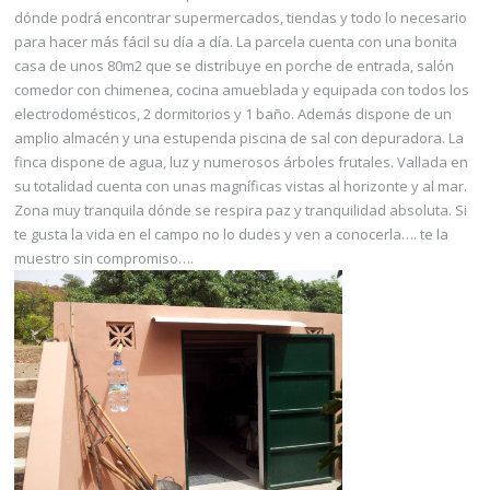
dónde podrá encontrar supermercados, tiendas y todo lo necesario
para hacer más fácil su día a día. La parcela cuenta con una bonita
casa de unos 80m2 que se distribuye en porche de entrada, salón
comedor con chimenea, cocina amueblada y equipada con todos los
electrodomésticos, 2 dormitorios y 1 baño. Además dispone de un
amplio almacén y una estupenda piscina de sal con depuradora. La
finca dispone de agua, luz y numerosos árboles frutales. Vallada en
su totalidad cuenta con unas magníficas vistas al horizonte y al mar.
Zona muy tranquila dónde se respira paz y tranquilidad absoluta. Si
te gusta la vida en el campo no lo dudes y ven a conocerla…. te la
muestro sin compromiso….