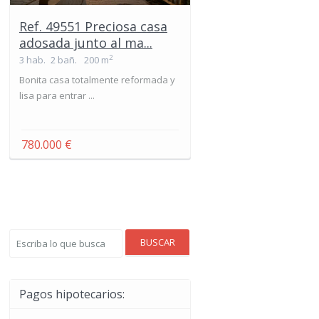
Ref. 49551 Preciosa casa
adosada junto al ma...
2
3 hab.
2 bañ.
200 m
Bonita casa totalmente reformada y
lisa para entrar ...
780.000 €
BUSCAR
Pagos hipotecarios: