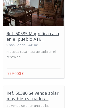
Ref. 50585 Magnífica casa
en el pueblo ATE...
2
5 hab.
2 bañ.
441 m
Preciosa casa mata ubicada en el
centro del ...
799.000 €
Ref. 50380 Se vende solar
muy bien situado /...
Se vende solar en una de las