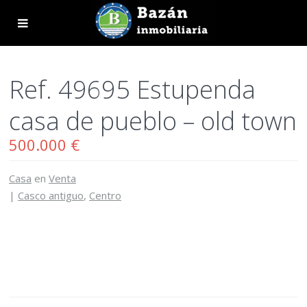
Ref. 49695 Estupenda
casa de pueblo – old town
500.000 €
Casa
en
Venta
|
Casco antiguo
,
Centro