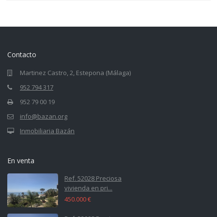
Contacto
Martinez Castro, 2, Estepona (Málaga)
952 794 317
952 79 00 19
info@bazan.org
Inmobiliaria Bazán
En venta
Ref. 52028 Preciosa
vivienda en pri...
450.000 €