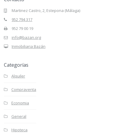
Martinez Castro, 2, Estepona (Málaga)
952 794 317
952 79 00 19
info@bazan.org
Inmobiliaria Bazán
Categorías
Alquiler
Compraventa
Economia
General
Hipoteca