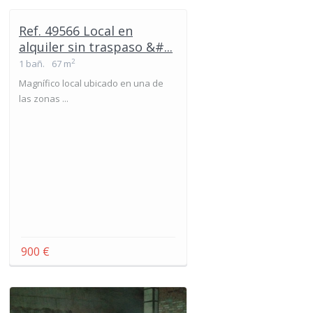
Ref. 49566 Local en
alquiler sin traspaso &#...
2
1 bañ.
67 m
Magnífico local ubicado en una de
las zonas ...
900 €