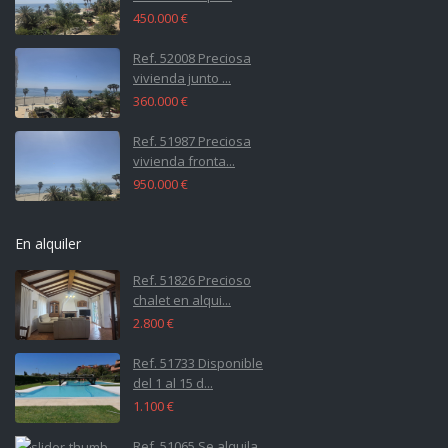
450.000 €
Ref. 52008 Preciosa
vivienda junto ...
360.000 €
Ref. 51987 Preciosa
vivienda fronta...
950.000 €
En alquiler
Ref. 51826 Precioso
chalet en alqui...
2.800 €
Ref. 51733 Disponible
del 1 al 15 d...
1.100 €
Ref. 51065 Se alquila