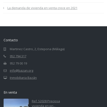
La demanda de vivienda en venta crece en 2021
Contacto
Martinez Castro, 2, Estepona (Málaga)
952 794 317
952 79 00 19
info@bazan.org
Inmobiliaria Bazán
En venta
Ref. 52028 Preciosa
vivienda en pri...