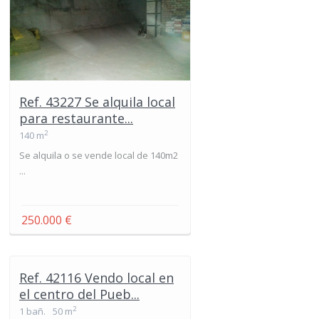
Ref. 43227 Se alquila local
para restaurante...
2
140 m
Se alquila o se vende local de 140m2
...
250.000 €
Ref. 42116 Vendo local en
el centro del Pueb...
2
1 bañ.
50 m