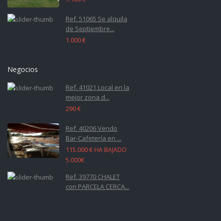
Ref. 51065 Se alquila
de Septiembre...
1.000 €
Negocios
Ref. 41021 Local en la
mejor zona d...
290 €
Ref. 40206 Vendo
Bar-Cafetería en ...
115.000 €
HA BAJADO
5.000€
Ref. 39770 CHALET
con PARCELA CERCA...