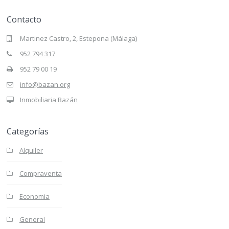
Contacto
Martinez Castro, 2, Estepona (Málaga)
952 794 317
952 79 00 19
info@bazan.org
Inmobiliaria Bazán
Categorías
Alquiler
Compraventa
Economia
General