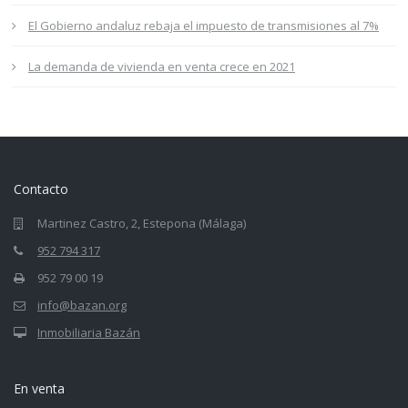
El Gobierno andaluz rebaja el impuesto de transmisiones al 7%
La demanda de vivienda en venta crece en 2021
Contacto
Martinez Castro, 2, Estepona (Málaga)
952 794 317
952 79 00 19
info@bazan.org
Inmobiliaria Bazán
En venta