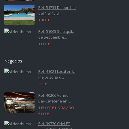
Ref. 51733 Disponible
del 1 al 15 d...
1.100 €
Ref. 51065 Se alquila
de Septiembre...
1.000 €
Negocios
Ref. 41021 Local en la
mejor zona d...
290 €
Ref. 40206 Vendo
Bar-Cafetería en ...
115.000 €
HA BAJADO
5.000€
Ref. 39770 CHALET