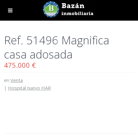
Ref. 51496 Magnifica
casa adosada
475.000 €
en
Venta
|
Hospital nuevo HAR