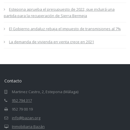
Estepona aprueba el presupuesto de 2022, que incluirá una
partida para la recuperación de Sierra Bermeja
El Gobierno andaluz rebaja el impuesto de transmisiones al 7%
La demanda de vivienda en venta crece en 2021
Contacto
Martinez Castro, 2, Estepona (Málaga)
952 794 317
952 79 00 19
info@bazan.org
Inmobiliaria Bazán