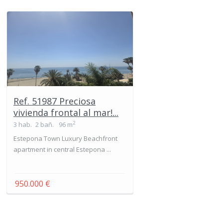
Ref. 51987 Preciosa
vivienda frontal al mar!...
2
3 hab.
2 bañ.
96 m
Estepona Town Luxury Beachfront
apartment in central Estepona ...
950.000 €