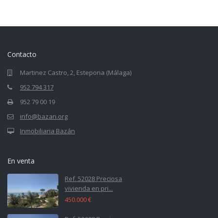
Contacto
Martinez Castro, 2, Estepona (Málaga)
952 794 317
952 79 00 19
info@bazan.org
Inmobiliaria Bazán
En venta
Ref. 52028 Preciosa
vivienda en pri...
450.000 €