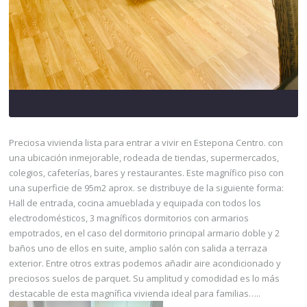
Preciosa vivienda lista para entrar a vivir en Estepona Centro. con
una ubicación inmejorable, rodeada de tiendas, supermercados,
colegios, cafeterías, bares y restaurantes. Este magnífico piso con
una superficie de 95m2 aprox. se distribuye de la siguiente forma:
Hall de entrada, cocina amueblada y equipada con todos los
electrodomésticos, 3 magníficos dormitorios con armarios
empotrados, en el caso del dormitorio principal armario doble y 2
baños uno de ellos en suite, amplio salón con salida a terraza
exterior. Entre otros extras podemos añadir aire acondicionado y
preciosos suelos de parquet. Su amplitud y comodidad es lo más
destacable de esta magnífica vivienda ideal para familias…..