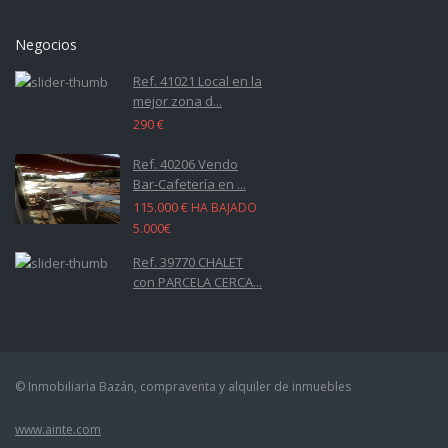
Negocios
Ref. 41021 Local en la
mejor zona d...
290 €
Ref. 40206 Vendo
Bar-Cafetería en ...
115.000 €
HA BAJADO
5.000€
Ref. 39770 CHALET
con PARCELA CERCA...
© Inmobiliaria Bazán, compraventa y alquiler de inmuebles
www.ainte.com