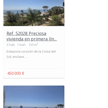
Ref. 52028 Preciosa
vivienda en primera lín...
2
3 hab.
1 bañ.
120 m
Estepona corazón de la Costa del
Sol, enclave ...
450.000 €