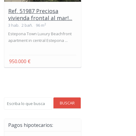
Ref. 51987 Preciosa
vivienda frontal al mar!...
2
3 hab.
2 bañ.
96 m
Estepona Town Luxury Beachfront
apartment in central Estepona ...
950.000 €
BUSCAR
Pagos hipotecarios: