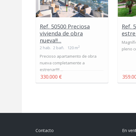
Ref. 50500 Preciosa
Ref. 
vivienda de obra
estren
nueva!!...
Magnífi
2
2 hab.
2 bañ.
120 m
pleno c
Precioso apartamento de obra
nueva completamente a
estrenar!!!! ...
330.000 €
359.0
Contacto
En ven