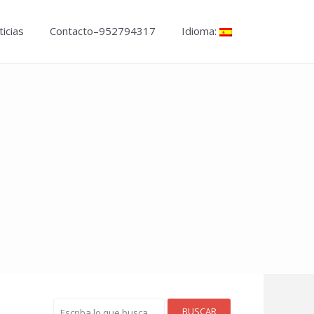
icias
Contacto–952794317
Idioma:
BUSCAR