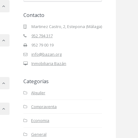
Contacto
Martinez Castro, 2, Estepona (Málaga)
952 794 317
952 79 00 19
info@bazan.org
Inmobiliaria Bazán
Categorías
Alquiler
Compraventa
Economia
General