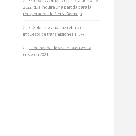
Estepona aprueba el presupuesto de
2022, que incluirá una partida para la
recuperación de Sierra Bermeja
El Gobierno andaluz rebaja el
impuesto de transmisiones al 7%
La demanda de vivienda en venta
crece en 2021