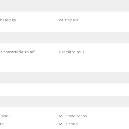
a:
Malaga
País:
Spain
2
ie construida:
65 m
Dormitorios:
1
blado
empotrados
ro
piscina