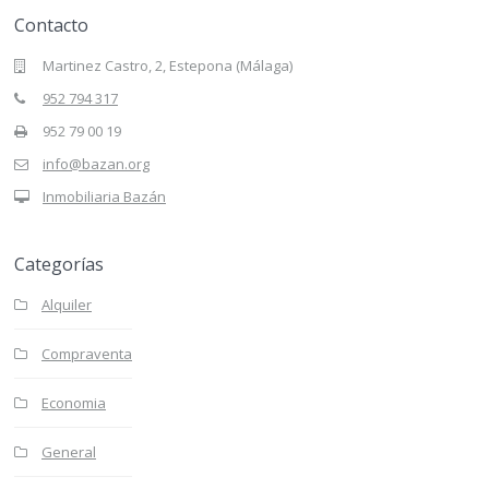
Contacto
Martinez Castro, 2, Estepona (Málaga)
952 794 317
952 79 00 19
info@bazan.org
Inmobiliaria Bazán
Categorías
Alquiler
Compraventa
Economia
General