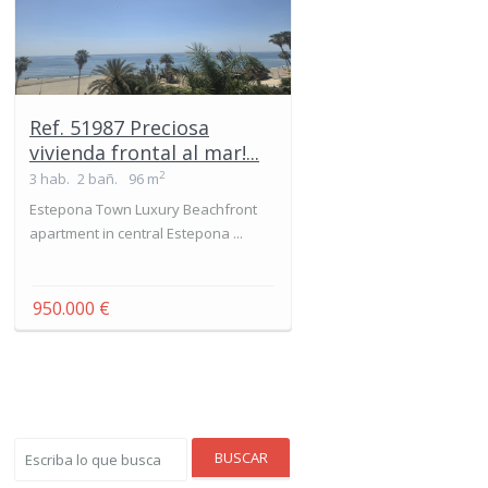
Ref. 51987 Preciosa
vivienda frontal al mar!...
2
3 hab.
2 bañ.
96 m
Estepona Town Luxury Beachfront
apartment in central Estepona ...
950.000 €
BUSCAR