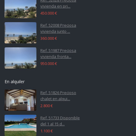
vivienda en pri...
450.000 €
Ref. 52008 Preciosa
vivienda junto ...
360.000 €
Ref. 51987 Preciosa
vivienda fronta...
950.000 €
En alquiler
Ref. 51826 Precioso
chalet en alqui...
2.800 €
Ref. 51733 Disponible
del 1 al 15 d...
1.100 €