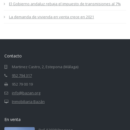
El Gobierno andaluz rebaja el impuesto de transmisiones al 7%
La demanda de vivienda en venta crece en 2021
Contacto
Martinez Castro, 2, Estepona (Málaga)
952 794 317
952 79 00 19
info@bazan.org
Inmobiliaria Bazán
En venta
Ref. 52028 Preciosa