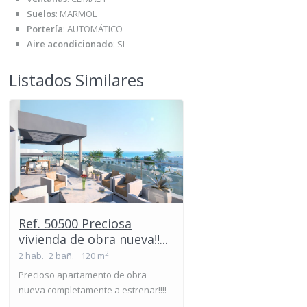
Suelos
:
MARMOL
Portería
:
AUTOMÁTICO
Aire acondicionado
:
SI
Listados Similares
Ref. 50500 Preciosa
vivienda de obra nueva!!...
2
2 hab.
2 bañ.
120 m
Precioso apartamento de obra
nueva completamente a estrenar!!!!
...