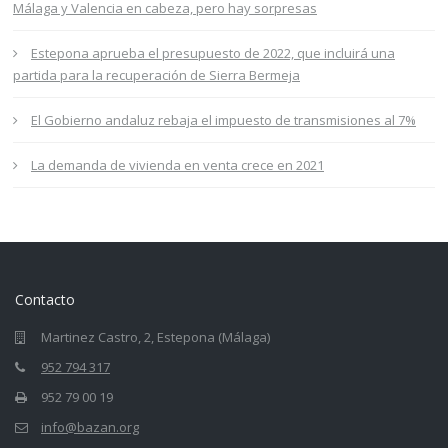
Málaga y Valencia en cabeza, pero hay sorpresas
Estepona aprueba el presupuesto de 2022, que incluirá una
partida para la recuperación de Sierra Bermeja
El Gobierno andaluz rebaja el impuesto de transmisiones al 7%
La demanda de vivienda en venta crece en 2021
Contacto
Martinez Castro, 2, Estepona (Málaga)
952 794 317
952 79 00 19
info@bazan.org