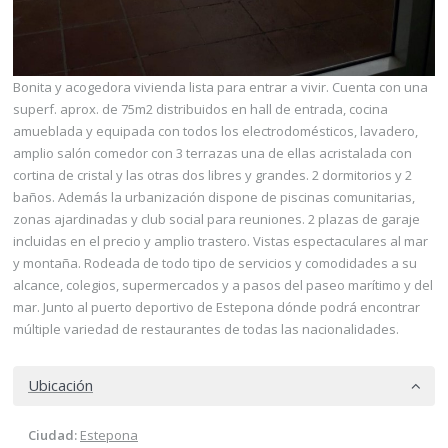
Bonita y acogedora vivienda lista para entrar a vivir. Cuenta con una
superf. aprox. de 75m2 distribuidos en hall de entrada, cocina
amueblada y equipada con todos los electrodomésticos, lavadero,
amplio salón comedor con 3 terrazas una de ellas acristalada con
cortina de cristal y las otras dos libres y grandes. 2 dormitorios y 2
baños. Además la urbanización dispone de piscinas comunitarias,
zonas ajardinadas y club social para reuniones. 2 plazas de garaje
incluidas en el precio y amplio trastero. Vistas espectaculares al mar
y montaña. Rodeada de todo tipo de servicios y comodidades a su
alcance, colegios, supermercados y a pasos del paseo marítimo y del
mar. Junto al puerto deportivo de Estepona dónde podrá encontrar
múltiple variedad de restaurantes de todas las nacionalidades.
Ubicación
Ciudad:
Estepona