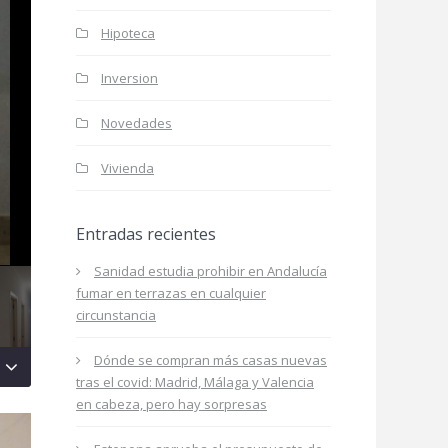
Hipoteca
Inversion
Novedades
Vivienda
Entradas recientes
Sanidad estudia prohibir en Andalucía
fumar en terrazas en cualquier
circunstancia
Dónde se compran más casas nuevas
tras el covid: Madrid, Málaga y Valencia
en cabeza, pero hay sorpresas