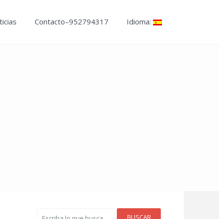
icias
Contacto–952794317
Idioma:
BUSCAR