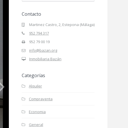
Contacto
Martinez Castro, 2, Estepona (Málaga)
952 794 317
952 79 00 19
info@bazan.org
Inmobiliaria Bazán
Categorías
Alquiler
Compraventa
Economia
General