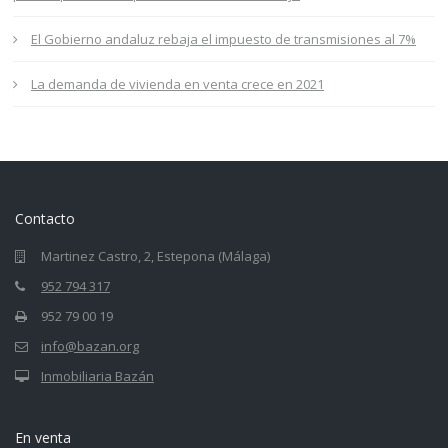
El Gobierno andaluz rebaja el impuesto de transmisiones al 7%
La demanda de vivienda en venta crece en 2021
Contacto
Martinez Castro, 2, Estepona (Málaga)
952 794 317
952 79 00 19
info@bazan.org
Inmobiliaria Bazán
En venta