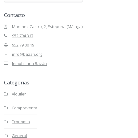
Contacto
Martinez Castro, 2, Estepona (Málaga)
952 794 317
952 79 00 19
info@bazan.org
Inmobiliaria Bazán
Categorías
Alquiler
Compraventa
Economia
General