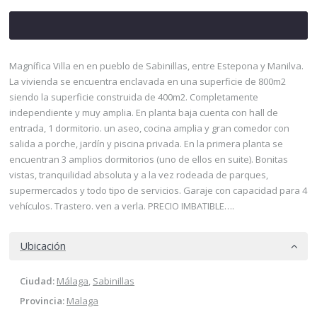
Magnífica Villa en en pueblo de Sabinillas, entre Estepona y Manilva.
La vivienda se encuentra enclavada en una superficie de 800m2
siendo la superficie construida de 400m2. Completamente
independiente y muy amplia. En planta baja cuenta con hall de
entrada, 1 dormitorio. un aseo, cocina amplia y gran comedor con
salida a porche, jardín y piscina privada. En la primera planta se
encuentran 3 amplios dormitorios (uno de ellos en suite). Bonitas
vistas, tranquilidad absoluta y a la vez rodeada de parques,
supermercados y todo tipo de servicios. Garaje con capacidad para 4
vehículos. Trastero. ven a verla. PRECIO IMBATIBLE….
Ubicación
Ciudad:
Málaga
,
Sabinillas
Provincia:
Malaga