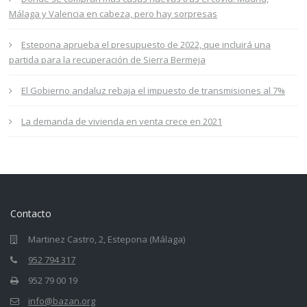
Málaga y Valencia en cabeza, pero hay sorpresas
Estepona aprueba el presupuesto de 2022, que incluirá una
partida para la recuperación de Sierra Bermeja
El Gobierno andaluz rebaja el impuesto de transmisiones al 7%
La demanda de vivienda en venta crece en 2021
Contacto
Martinez Castro, 2, Estepona (Málaga)
952 794 317
952 79 00 19
info@bazan.org