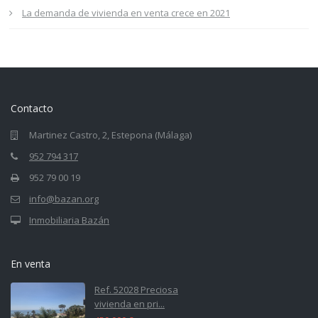
La demanda de vivienda en venta crece en 2021
Contacto
Martinez Castro, 2, Estepona (Málaga)
952 794 317
952 79 00 19
info@bazan.org
Inmobiliaria Bazán
En venta
Ref. 52028 Preciosa
vivienda en pri...