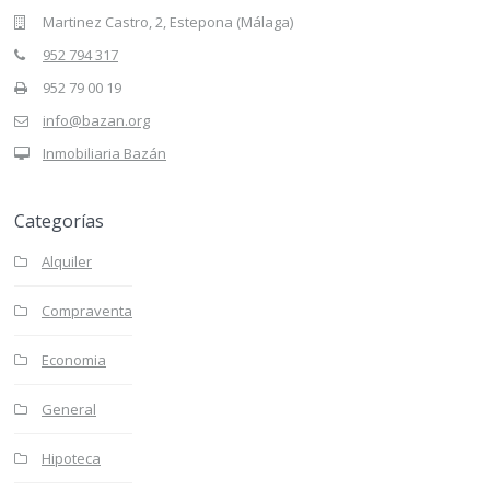
Martinez Castro, 2, Estepona (Málaga)
952 794 317
952 79 00 19
info@bazan.org
Inmobiliaria Bazán
Categorías
Alquiler
Compraventa
Economia
General
Hipoteca