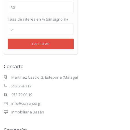
Tasa de interés en % (sin signo %)
CALCULAR
Contacto
Martinez Castro, 2, Estepona (Málaga)
952 794 317
952 79 00 19
info@bazan.org
Inmobiliaria Bazán