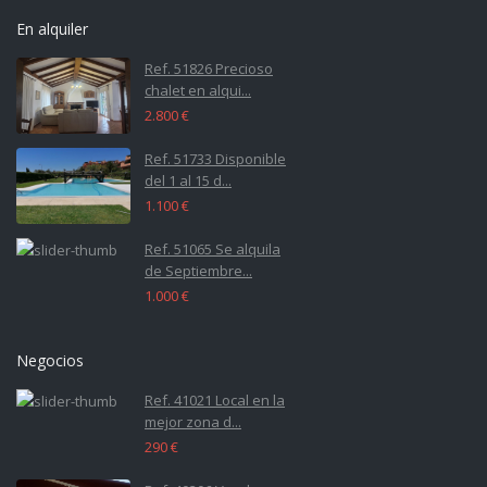
En alquiler
Ref. 51826 Precioso
chalet en alqui...
2.800 €
Ref. 51733 Disponible
del 1 al 15 d...
1.100 €
Ref. 51065 Se alquila
de Septiembre...
1.000 €
Negocios
Ref. 41021 Local en la
mejor zona d...
290 €