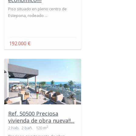
económico!!!!
Piso situado en pleno centro de
Estepona, rodeado ...
192.000 €
Ref. 50500 Preciosa
vivienda de obra nueva!!...
2
2 hab.
2 bañ.
120 m