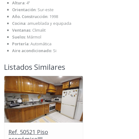
Altura
:
4º
Orientación
:
Sur-este
Año. Construcción
:
1998
Cocina
:
amueblada y equipada
Ventanas
:
Climalit
Suelos
:
Mármol
Portería
:
Automática
Aire acondicionado
:
Si
Listados Similares
Ref. 50521 Piso