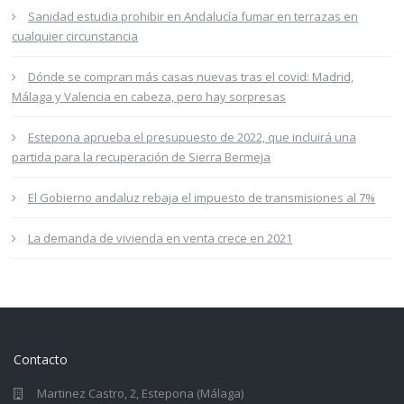
Sanidad estudia prohibir en Andalucía fumar en terrazas en
cualquier circunstancia
Dónde se compran más casas nuevas tras el covid: Madrid,
Málaga y Valencia en cabeza, pero hay sorpresas
Estepona aprueba el presupuesto de 2022, que incluirá una
partida para la recuperación de Sierra Bermeja
El Gobierno andaluz rebaja el impuesto de transmisiones al 7%
La demanda de vivienda en venta crece en 2021
Contacto
Martinez Castro, 2, Estepona (Málaga)