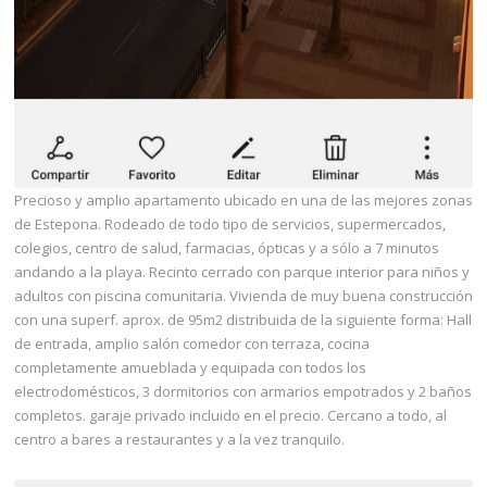
Precioso y amplio apartamento ubicado en una de las mejores zonas
de Estepona. Rodeado de todo tipo de servicios, supermercados,
colegios, centro de salud, farmacias, ópticas y a sólo a 7 minutos
andando a la playa. Recinto cerrado con parque interior para niños y
adultos con piscina comunitaria. Vivienda de muy buena construcción
con una superf. aprox. de 95m2 distribuida de la siguiente forma: Hall
de entrada, amplio salón comedor con terraza, cocina
completamente amueblada y equipada con todos los
electrodomésticos, 3 dormitorios con armarios empotrados y 2 baños
completos. garaje privado incluido en el precio. Cercano a todo, al
centro a bares a restaurantes y a la vez tranquilo.