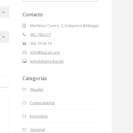
Contacto
Martinez Castro, 2, Estepona (Málaga)
952 794 317
952 79 00 19
info@bazan.org
Inmobiliaria Bazán
Categorías
Alquiler
Compraventa
Economia
General