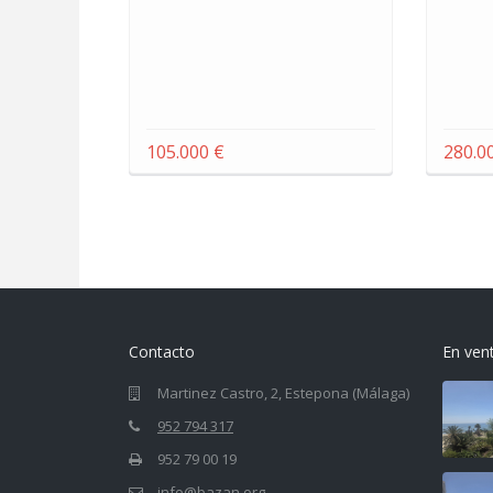
105.000 €
280.0
Contacto
En ven
Martinez Castro, 2, Estepona (Málaga)
952 794 317
952 79 00 19
info@bazan.org