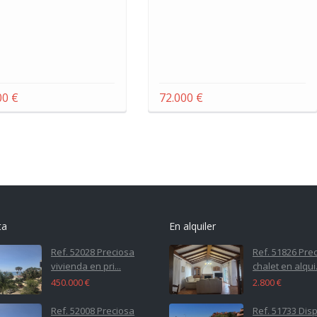
00 €
72.000 €
ta
En alquiler
Ref. 52028 Preciosa
Ref. 51826 Pre
vivienda en pri...
chalet en alqui.
450.000 €
2.800 €
Ref. 52008 Preciosa
Ref. 51733 Dis