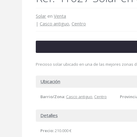
Solar
en
Venta
|
Casco antiguo
,
Centro
Precioso solar ubicado en una de las mejores zonas 
Ubicación
Barrio/Zona:
Casco antiguo
,
Centro
Provinci
Detalles
Precio:
210.000 €