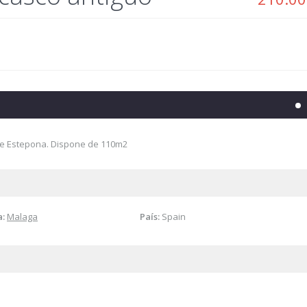
de Estepona. Dispone de 110m2
a:
Malaga
País:
Spain