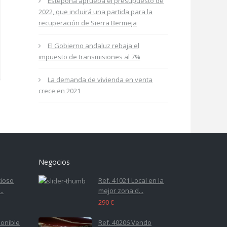
Estepona aprueba el presupuesto de
2022, que incluirá una partida para la
recuperación de Sierra Bermeja
El Gobierno andaluz rebaja el
impuesto de transmisiones al 7%
La demanda de vivienda en venta
crece en 2021
Negocios
cioso
Ref. 41021 Local en la
..
mejor zona d...
290 €
ponible
Ref. 40206 Vendo