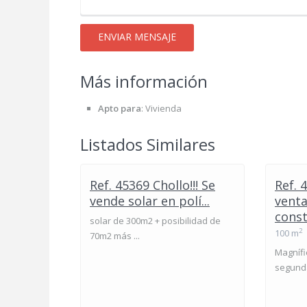
Más información
Apto para
:
Vivienda
Listados Similares
Ref. 45369 Chollo!!! Se
Ref. 
vende solar en polí...
venta
const
solar de 300m2 + posibilidad de
2
100 m
70m2 más ...
Magnífi
segunda