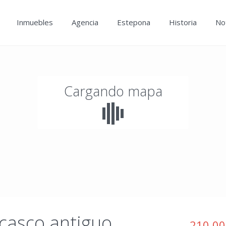
Inmuebles
Agencia
Estepona
Historia
Not
Cargando mapa
 casco antiguo
210.00