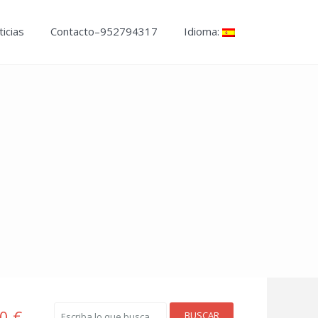
icias
Contacto–952794317
Idioma:
0 €
BUSCAR