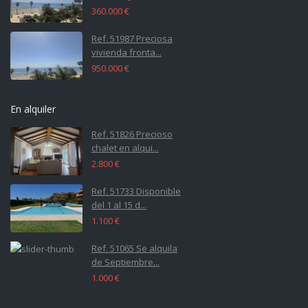
360.000 €
Ref. 51987 Preciosa
vivienda fronta...
950.000 €
En alquiler
Ref. 51826 Precioso
chalet en alqui...
2.800 €
Ref. 51733 Disponible
del 1 al 15 d...
1.100 €
Ref. 51065 Se alquila
de Septiembre...
1.000 €