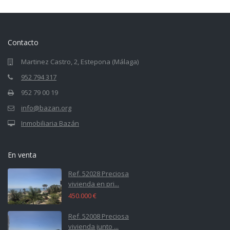
Contacto
Martinez Castro, 2, Estepona (Málaga)
952 794 317
952 79 00 19
info@bazan.org
Inmobiliaria Bazán
En venta
Ref. 52028 Preciosa
vivienda en pri...
450.000 €
Ref. 52008 Preciosa
vivienda junto ...