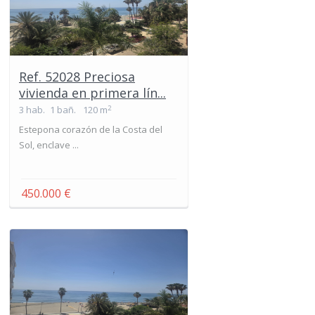
Ref. 52028 Preciosa
vivienda en primera lín...
2
3 hab.
1 bañ.
120 m
Estepona corazón de la Costa del
Sol, enclave ...
450.000 €