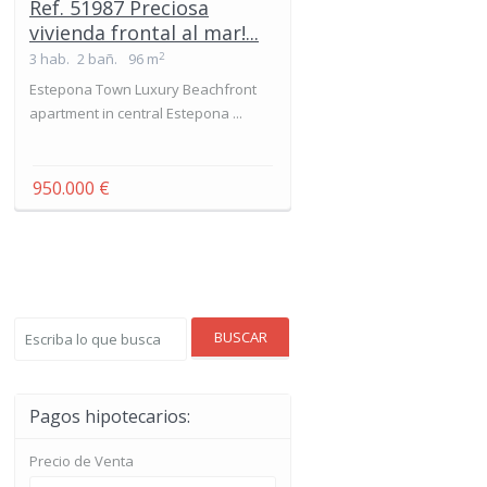
Ref. 51987 Preciosa
vivienda frontal al mar!...
2
3 hab.
2 bañ.
96 m
Estepona Town Luxury Beachfront
apartment in central Estepona ...
950.000 €
BUSCAR
Pagos hipotecarios:
Precio de Venta