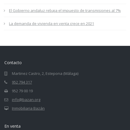
El Gobierno andaluz rebaja el impuesto de transmisiones al 7%
La demanda de vivienda en venta crece en 2021
Contacto
Martinez Castro, 2, Estepona (Málaga)
952 794 317
952 79 00 19
info@bazan.org
Inmobiliaria Bazán
En venta