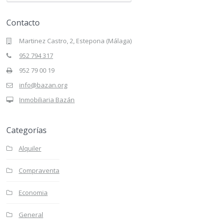
Contacto
Martinez Castro, 2, Estepona (Málaga)
952 794 317
952 79 00 19
info@bazan.org
Inmobiliaria Bazán
Categorías
Alquiler
Compraventa
Economia
General