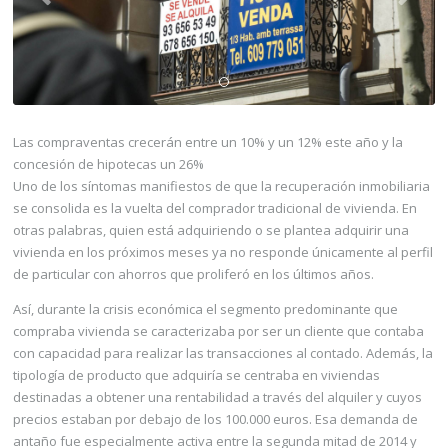
Las compraventas crecerán entre un 10% y un 12% este año y la
concesión de hipotecas un 26%
U
no de los síntomas manifiestos de que la recuperación inmobiliaria
se consolida es la vuelta del comprador tradicional de vivienda. En
otras palabras, quien está adquiriendo o se plantea adquirir una
vivienda en los próximos meses ya no responde únicamente al perfil
de particular con ahorros que proliferó en los últimos años.
Así, durante la crisis económica el segmento predominante que
compraba vivienda se caracterizaba por ser un cliente que contaba
con capacidad para realizar las transacciones al contado. Además, la
tipología de producto que adquiría se centraba en viviendas
destinadas a obtener una rentabilidad a través del alquiler y cuyos
precios estaban por debajo de los 100.000 euros. Esa demanda de
antaño fue especialmente activa entre la segunda mitad de 2014 y