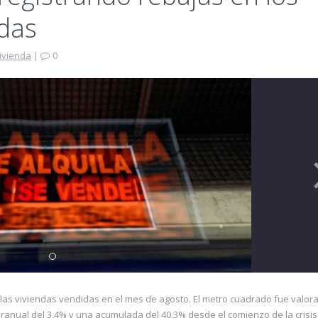
ndas
ivienda
|
0
 las viviendas vendidas en el mes de agosto. El metro cuadrado fue valor
ranual del 3,4% y una acumulada del 40,3% desde el comienzo de la crisis