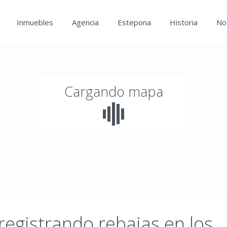
Inmuebles
Agencia
Estepona
Historia
Not
Cargando mapa
registrando rebajas en los