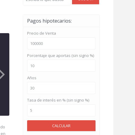
Pagos hipotecarios:
Precio de Venta
Porcentaje que aportas (sin signo %)
Años
Tasa de interés en % (sin signo %)
CALCULAR
ado
 en