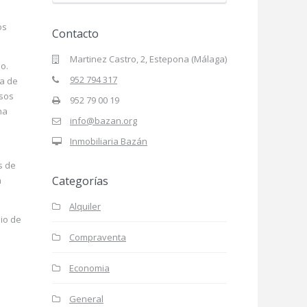
os
Contacto
Martinez Castro, 2, Estepona (Málaga)
o.
952 794 317
ta de
isos
952 79 00 19
na
info@bazan.org
Inmobiliaria Bazán
s de
Categorías
a
Alquiler
dio de
Compraventa
Economia
General