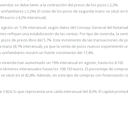
iendas se debe tanto a la contracción del precio de los pisos (-2,3%
s unifamiliares (-2,2%). El coste de los pisos de segunda mano se situó en l
99 euros (-4,2% interanual).
 agosto un 7,3% interanual, según datos del Consejo General del Notariad
ries reflejan una estabilización de las ventas. Por tipo de vivienda, la ven
 pisos de precio libre del 5,7%. Este incremento de las transacciones de p
a mano (8,7% interanual), ya que la venta de pisos nuevos experimentó u
s unifamiliares mostró un fuerte crecimiento del 17,4%.
a vivienda han aumentado un 19% interanual en agosto, hasta los 8.162
n términos interanuales hasta los 108.730 euros. El porcentaje de compra
se situó en el 42,8%. Además, en este tipo de compras con financiación, l
 3.824, lo que representa una caída interanual del 8,3%. El capital prome