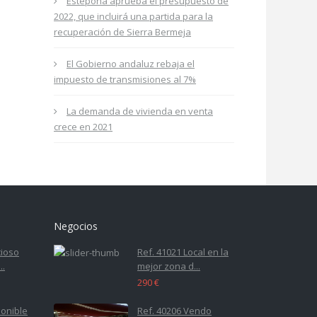
Estepona aprueba el presupuesto de
2022, que incluirá una partida para la
recuperación de Sierra Bermeja
El Gobierno andaluz rebaja el
impuesto de transmisiones al 7%
La demanda de vivienda en venta
crece en 2021
Negocios
cioso
Ref. 41021 Local en la
..
mejor zona d...
290 €
ponible
Ref. 40206 Vendo