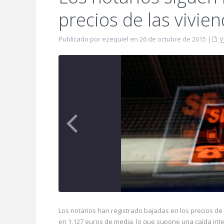
precios de las vivie
Publicado por ezequiel en 26 de octubre de 2015
|
V
Los notarios han registrado bajadas en los precios de
en 1.127 euros de media, lo que supone una caída inte