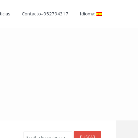
icias
Contacto–952794317
Idioma:
BUSCAR