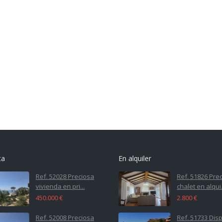
ta
En alquiler
Ref. 52028 Preciosa
Ref. 51826 Pre
vivienda en pri...
chalet en alqui.
450.000 €
2.800 €
Ref. 52008 Preciosa
Ref. 51733 Dis