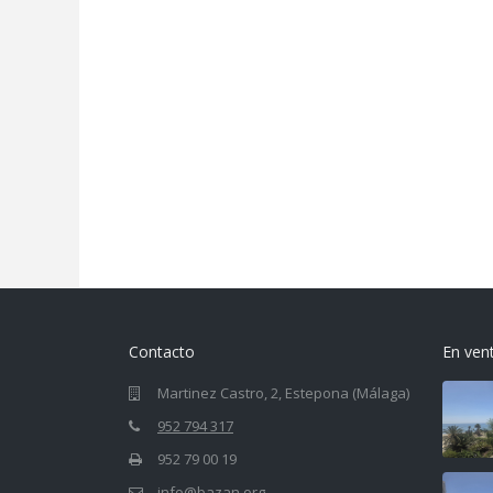
Contacto
En ven
Martinez Castro, 2, Estepona (Málaga)
952 794 317
952 79 00 19
info@bazan.org