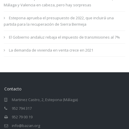
Málaga y Valencia en cabeza, pero hay sorpresas
Estepona aprueba el presupuesto de 2022, que incluirá una
partida para la recuperación de Sierra Bermeja
El Gobierno andaluz rebaja el impuesto de transmisiones al 7%
La demanda de vivienda en venta crece en 2021
Contacto
Martinez Castro, 2, Estepona (Málaga)
952 794 317
952 79 00 19
info@bazan.org